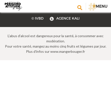
CONTACT
E-MAGAZINE
PLAN DU SITE
Noix du Périgord et Pruneaux d’Agen déguisés
#
MENU
A PROPOS
MENTIONS LÉGALES
© IVBD
AGENCE KALI
L'abus d'alcool est dangereux pour la santé, à consommer avec
modération.
Pour votre santé, mangez au moins cinq fruits et légumes par jour.
Plus d'infos sur www.mangerbouger.fr