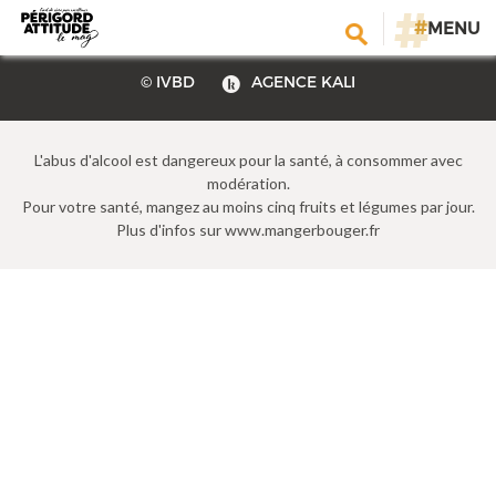
CONTACT
E-MAGAZINE
PLAN DU SITE
Tous chez le caviste !
#
MENU
A PROPOS
MENTIONS LÉGALES
© IVBD
AGENCE KALI
L'abus d'alcool est dangereux pour la santé, à consommer avec
modération.
Pour votre santé, mangez au moins cinq fruits et légumes par jour.
Plus d'infos sur www.mangerbouger.fr