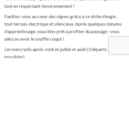
tout en respectant l’environnement !
Faufilez-vous au cœur des vignes grâce à ce drôle d’engin,
tout terrain, électrique et silencieux. Après quelques minutes
d’apprentissage, vous êtes prêt à profiter du paysage : vous
allez en avoir le souffle coupé !
Les mercredis après-midi en juillet et août (3 départs
possibles)
Tarif : 15€ par personne (1 heure) – pour les adultes et enfants
de plus de 11 ans
Sur réservation