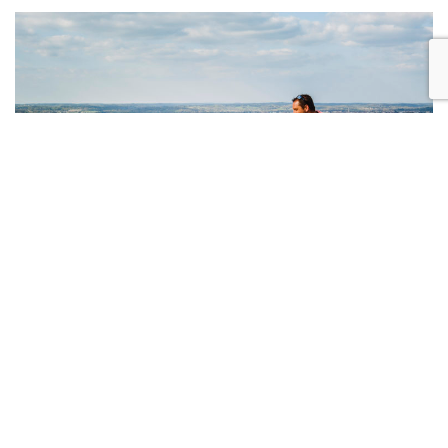
Le vignoble de Côtes de Duras avec
Patrick Blancheton
Quel est le terroir de l’appellation Côtes de Duras ?
Du point du vue technique, il est varié suivant les zones de
l’appellation, amenant la production de vins différents : vins