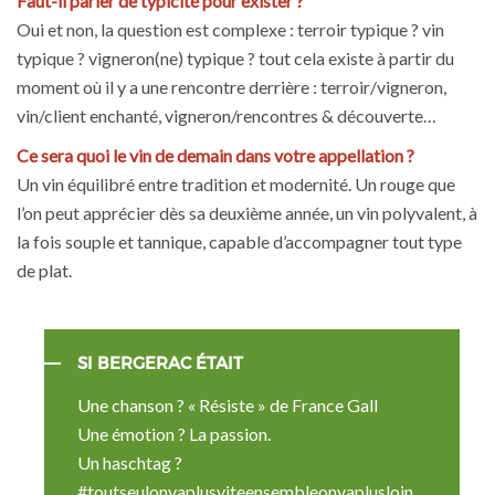
Faut-il parler de typicité pour exister ?
Oui et non, la question est complexe : terroir typique ? vin
typique ? vigneron(ne) typique ? tout cela existe à partir du
moment où il y a une rencontre derrière : terroir/vigneron,
vin/client enchanté, vigneron/rencontres & découverte…
Ce sera quoi le vin de demain dans votre appellation ?
Un vin équilibré entre tradition et modernité. Un rouge que
l’on peut apprécier dès sa deuxième année, un vin polyvalent, à
la fois souple et tannique, capable d’accompagner tout type
de plat.
SI BERGERAC ÉTAIT
Une chanson ? « Résiste » de France Gall
Une émotion ? La passion.
Un haschtag ?
#toutseulonvaplusviteensembleonvaplusloin.