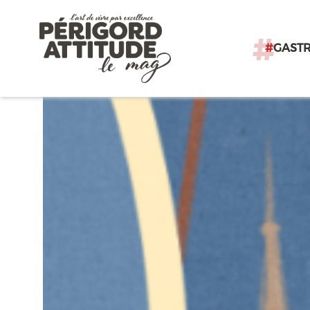
#
GAST