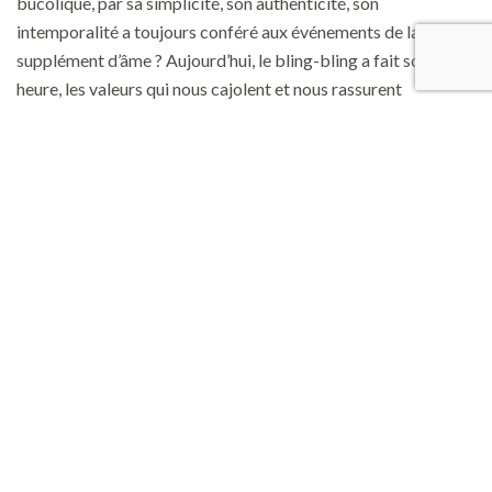
bucolique, par sa simplicité, son authenticité, son
intemporalité a toujours conféré aux événements de la vie un
supplément d’âme ? Aujourd’hui, le bling-bling a fait son
heure, les valeurs qui nous cajolent et nous rassurent
reprennent la main : le fait main justement, le durable, le
solide, la joie des plaisirs simples, la famille, les amis. Dans une
époque qui malmène son Demain, l’Hier conjugue son
esthétique aux temps modernes et réinvente le rustique.
Kinfolk, le nouveau rustique
Mélange de tendances d’antan et d’aujourd’hui, le
style Kinfolk s’impose tranquillement, s’illustrant par sa
volonté de revenir à un style de vie traditionnel, orienté vers la
nature et le partage. Ambiance brute et nature, produits
simples et cuisine évocatrice de grandes tablées familiales, le
kinfolk, c’est le vivre ensemble en paix, doucement,