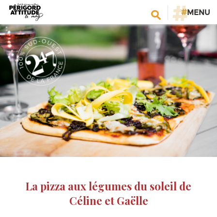
#
MENU
La pizza aux légumes du soleil de
Céline et Gaëlle