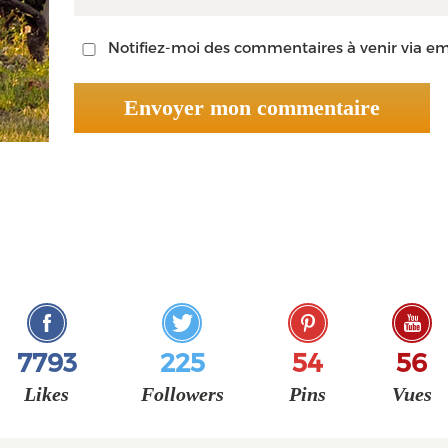
Notifiez-moi des commentaires à venir via em
7793
225
54
56
Likes
Followers
Pins
Vues