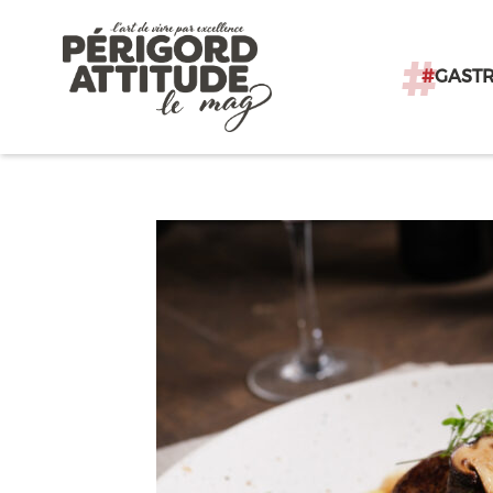
#
GAST