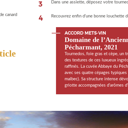
3
Dans une assiette, déposez votre tourned
 de canard
4
Recouvrez enfin d’une bonne louchette d
ACCORD METS-VIN
Domaine de l’Ancien
Pécharmant, 2021
ticle
Tournedos, foie gras et cèpe, un t
des textures de ces luxueux ingré
raffinés. La cuvée Abbaye du Pécha
avec ses quatre cépages typiques d
malbec). Sa structure intense dév
griotte accompagnées d’arômes d’