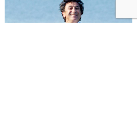
Ce chef au caractère bien trempé, a joué les cancres à l’école