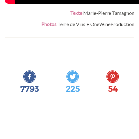
Texte
Marie-Pierre Tamagnon
Photos
Terre de Vins • OneWineProduction
-->
7793
225
54
Likes
Followers
Pins