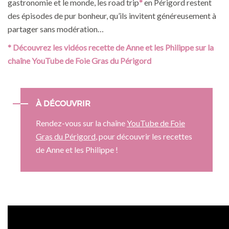
gastronomie et le monde, les road trip
*
en Périgord restent
des épisodes de pur bonheur, qu’ils invitent généreusement à
partager sans modération…
* Découvrez les vidéos recette de Anne et les Philippe sur la
chaîne YouTube de Foie Gras du Périgord
À DÉCOUVRIR
Rendez-vous sur la chaîne
YouTube de Foie
Gras du Périgord
, pour découvrir les recettes
de Anne et les Philippe !