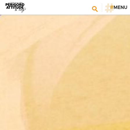
#
MENU