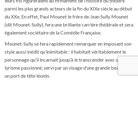
leurs fils figureraient au firmament de l’histoire du théâtre
parmi les plus grands acteurs de la fin du XIXe siècle au début
du XXe. En effet, Paul Mounet le frère de Jean Sully Mounet
(dit Mounet-Sully), fera une brillante carrière théâtrale et sera
également sociétaire de la Comédie Française.
Mounet-Sully se fera rapidement remarquer en imposant son
style aussi inédit qu’inimitable : il habitait véritablement le
personnage qu’il incarnait jusqu’à le transcender avec un
lyrisme passionné, servi par un visage d’une grande beauté et
un port de tête léonin.
Il entre très vite à la Comédie Française et débute en 1872
dans « Oreste » d’Andromaque. Il incarnera plus tard plus de
deux cent fois Ruy Blas aux côtés de Sarah et le couple
atteindra des sommets avec la reprise d’« Hernani » en 1877.
Dans son répertoire, les œuvres de Victor Hugo, à qui il
vouera toute sa vie un véritable culte, occuperont une place
particulière aux côtés des grandes tragédies antiques (dont «