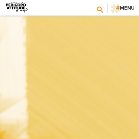
#
MENU