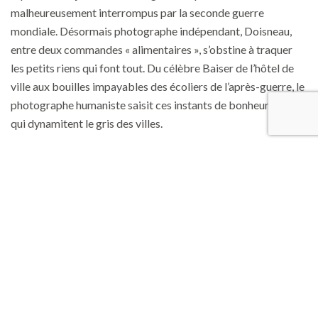
malheureusement interrompus par la seconde guerre
mondiale. Désormais photographe indépendant, Doisneau,
entre deux commandes « alimentaires », s’obstine à traquer
les petits riens qui font tout. Du célèbre Baiser de l’hôtel de
ville aux bouilles impayables des écoliers de l’après-guerre, le
photographe humaniste saisit ces instants de bonheur furtifs
qui dynamitent le gris des villes.
Amoureux de la Dordogne
À partir de la fin des années 30, Robert Doisneau va faire de
très réguliers séjours en Dordogne et dans le Lot. Grâce aux
congés payés fraîchement acquis, la douceur de vivre en
Périgord charme ses premiers touristes. Randonnées, grottes
préhistoriques, baignades et descentes en canoë sur la