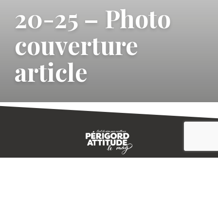
20-25 – Photo
couverture
article
CONTACT
E-MAGAZINE
PLAN DU SITE
-->
A PROPOS
MENTIONS LÉGALES
© IVBD
AGENCE KALI