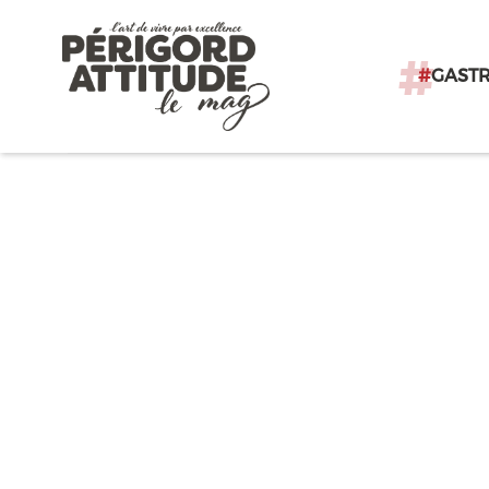
#
GAST