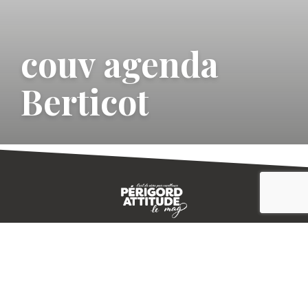
couv agenda
Berticot
CONTACT
E-MAGAZINE
PLAN DU SITE
-->
A PROPOS
MENTIONS LÉGALES
© IVBD
AGENCE KALI