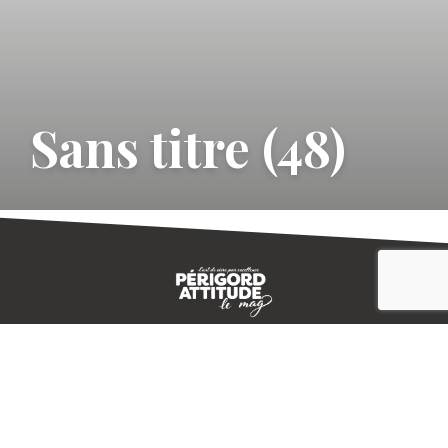
Sans titre (48)
CONTACT
E-MAGAZINE
PLAN DU SITE
-->
A PROPOS
MENTIONS LÉGALES
© IVBD
AGENCE KALI