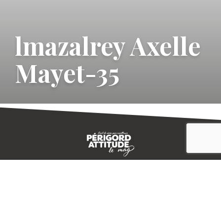
lmazalrey Axelle
Mayet-35
CONTACT
E-MAGAZINE
PLAN DU SITE
-->
A PROPOS
MENTIONS LÉGALES
© IVBD
AGENCE KALI