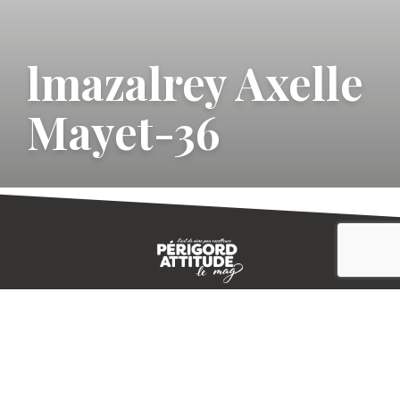
lmazalrey Axelle
Mayet-36
CONTACT
E-MAGAZINE
PLAN DU SITE
-->
A PROPOS
MENTIONS LÉGALES
© IVBD
AGENCE KALI