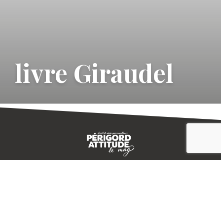
livre Giraudel
CONTACT
E-MAGAZINE
PLAN DU SITE
-->
A PROPOS
MENTIONS LÉGALES
© IVBD
AGENCE KALI