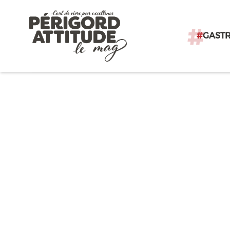
#
GAST