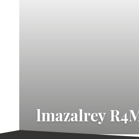
lmazalrey R4M