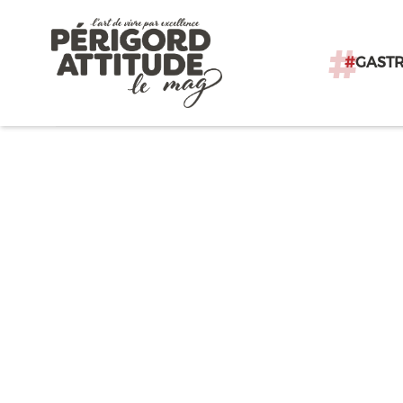
#
GAST