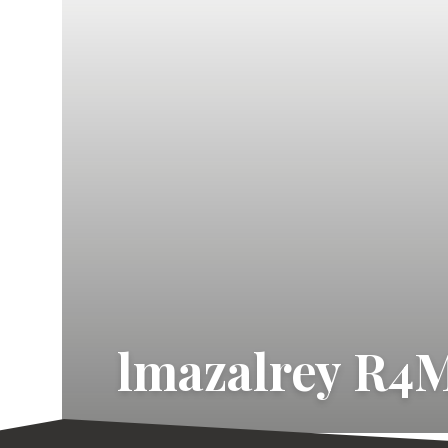
lmazalrey R4M