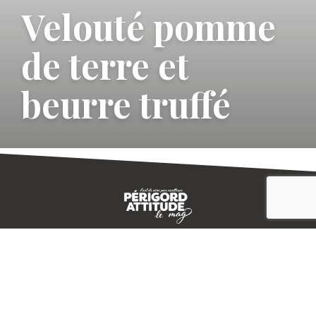
Velouté pomme
de terre et
beurre truffé
CONTACT
E-MAGAZINE
PLAN DU SITE
-->
A PROPOS
MENTIONS LÉGALES
© IVBD
AGENCE KALI