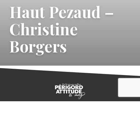
Haut Pezaud –
Christine
Borgers
CONTACT
E-MAGAZINE
PLAN DU SITE
-->
A PROPOS
MENTIONS LÉGALES
© IVBD
AGENCE KALI