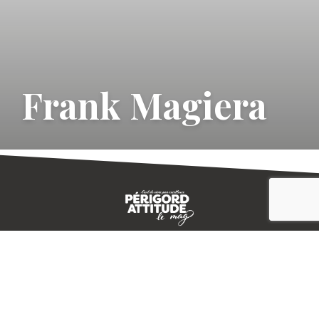
Frank Magiera
CONTACT
E-MAGAZINE
PLAN DU SITE
-->
A PROPOS
MENTIONS LÉGALES
© IVBD
AGENCE KALI