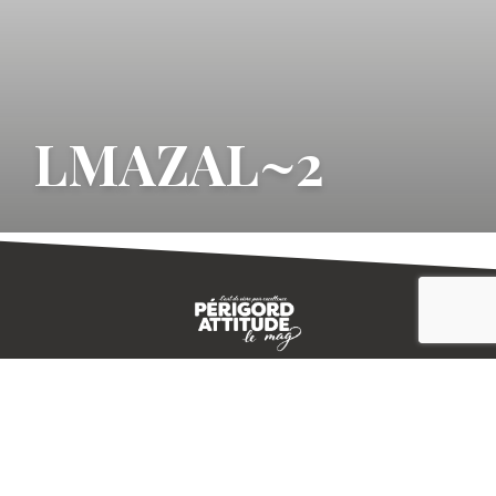
LMAZAL~2
CONTACT
E-MAGAZINE
PLAN DU SITE
-->
A PROPOS
MENTIONS LÉGALES
© IVBD
AGENCE KALI