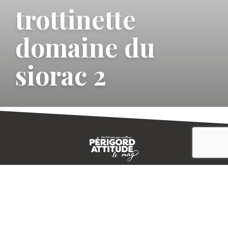
trottinette
domaine du
siorac 2
CONTACT
E-MAGAZINE
PLAN DU SITE
-->
A PROPOS
MENTIONS LÉGALES
© IVBD
AGENCE KALI