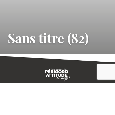
Sans titre (82)
CONTACT
E-MAGAZINE
PLAN DU SITE
-->
A PROPOS
MENTIONS LÉGALES
© IVBD
AGENCE KALI