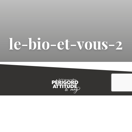
le-bio-et-vous-2
CONTACT
E-MAGAZINE
PLAN DU SITE
-->
A PROPOS
MENTIONS LÉGALES
© IVBD
AGENCE KALI