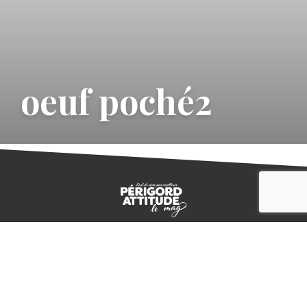
oeuf poché2
CONTACT
E-MAGAZINE
PLAN DU SITE
-->
A PROPOS
MENTIONS LÉGALES
© IVBD
AGENCE KALI