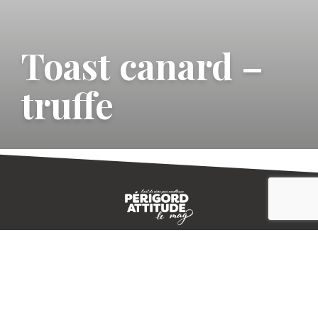
Toast canard –
truffe
CONTACT
E-MAGAZINE
PLAN DU SITE
-->
A PROPOS
MENTIONS LÉGALES
© IVBD
AGENCE KALI