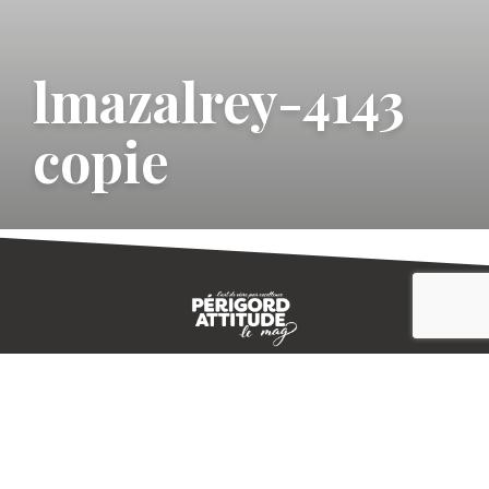
lmazalrey-4143
copie
CONTACT
E-MAGAZINE
PLAN DU SITE
-->
A PROPOS
MENTIONS LÉGALES
© IVBD
AGENCE KALI