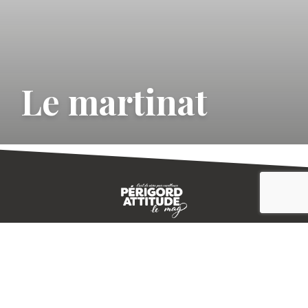
Le martinat
CONTACT
E-MAGAZINE
PLAN DU SITE
-->
A PROPOS
MENTIONS LÉGALES
© IVBD
AGENCE KALI