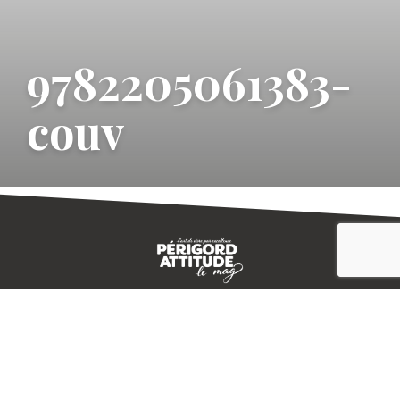
9782205061383-
couv
CONTACT
E-MAGAZINE
PLAN DU SITE
-->
A PROPOS
MENTIONS LÉGALES
© IVBD
AGENCE KALI