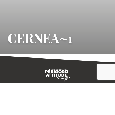
CERNEA~1
CONTACT
E-MAGAZINE
PLAN DU SITE
-->
A PROPOS
MENTIONS LÉGALES
© IVBD
AGENCE KALI