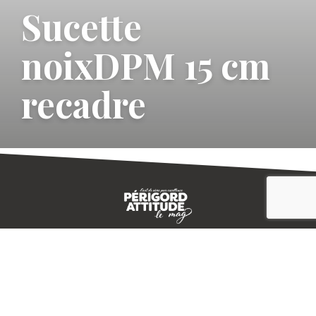
Sucette
noixDPM 15 cm
recadre
CONTACT
E-MAGAZINE
PLAN DU SITE
-->
A PROPOS
MENTIONS LÉGALES
© IVBD
AGENCE KALI