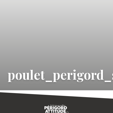
poulet_perigord_