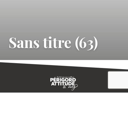
Sans titre (63)
CONTACT
E-MAGAZINE
PLAN DU SITE
-->
A PROPOS
MENTIONS LÉGALES
© IVBD
AGENCE KALI