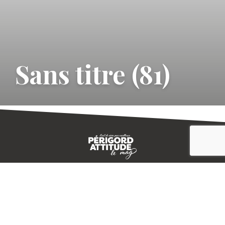
Sans titre (81)
CONTACT
E-MAGAZINE
PLAN DU SITE
-->
A PROPOS
MENTIONS LÉGALES
© IVBD
AGENCE KALI