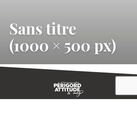
Sans titre
(1000 × 500 px)
CONTACT
E-MAGAZINE
PLAN DU SITE
-->
A PROPOS
MENTIONS LÉGALES
© IVBD
AGENCE KALI