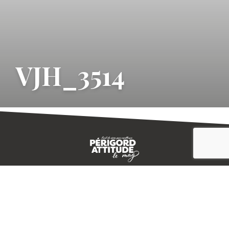
VJH_3514
CONTACT
E-MAGAZINE
PLAN DU SITE
-->
A PROPOS
MENTIONS LÉGALES
© IVBD
AGENCE KALI