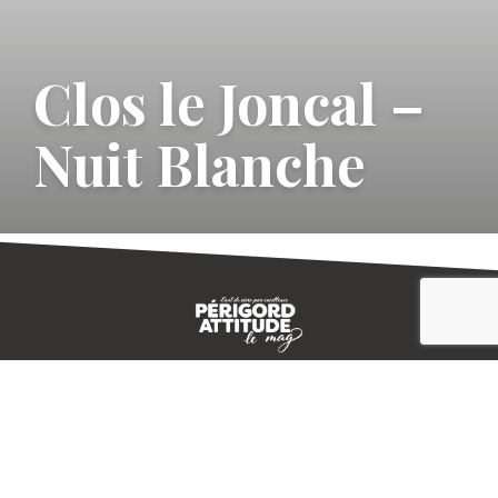
Clos le Joncal –
Nuit Blanche
CONTACT
E-MAGAZINE
PLAN DU SITE
-->
A PROPOS
MENTIONS LÉGALES
© IVBD
AGENCE KALI