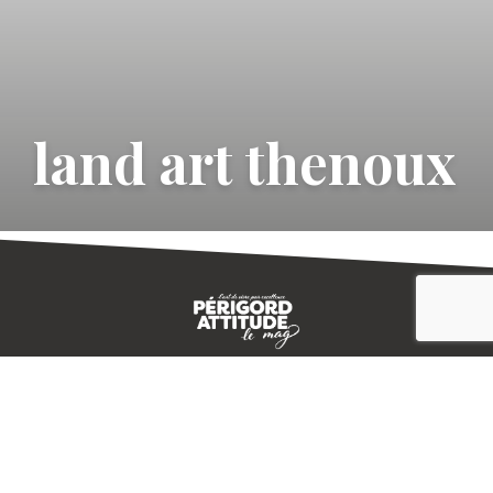
land art thenoux
CONTACT
E-MAGAZINE
PLAN DU SITE
-->
A PROPOS
MENTIONS LÉGALES
© IVBD
AGENCE KALI