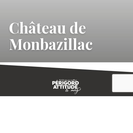
Château de
Monbazillac
CONTACT
E-MAGAZINE
PLAN DU SITE
-->
A PROPOS
MENTIONS LÉGALES
© IVBD
AGENCE KALI