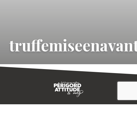
truffemiseenavan
CONTACT
E-MAGAZINE
PLAN DU SITE
-->
A PROPOS
MENTIONS LÉGALES
© IVBD
AGENCE KALI