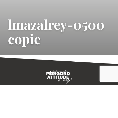
lmazalrey-0500
copie
CONTACT
E-MAGAZINE
PLAN DU SITE
-->
A PROPOS
MENTIONS LÉGALES
© IVBD
AGENCE KALI