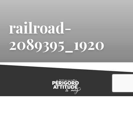
railroad-
2089395_1920
CONTACT
E-MAGAZINE
PLAN DU SITE
-->
A PROPOS
MENTIONS LÉGALES
© IVBD
AGENCE KALI