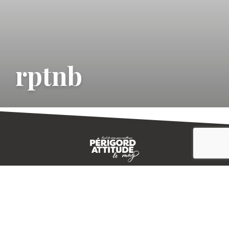
rptnb
CONTACT
E-MAGAZINE
PLAN DU SITE
-->
A PROPOS
MENTIONS LÉGALES
© IVBD
AGENCE KALI