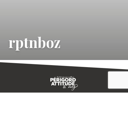
rptnboz
CONTACT
E-MAGAZINE
PLAN DU SITE
-->
A PROPOS
MENTIONS LÉGALES
© IVBD
AGENCE KALI