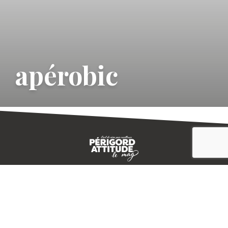
apérobic
CONTACT
E-MAGAZINE
PLAN DU SITE
-->
A PROPOS
MENTIONS LÉGALES
© IVBD
AGENCE KALI