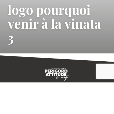
logo pourquoi
venir à la vinata
3
CONTACT
E-MAGAZINE
PLAN DU SITE
-->
A PROPOS
MENTIONS LÉGALES
© IVBD
AGENCE KALI